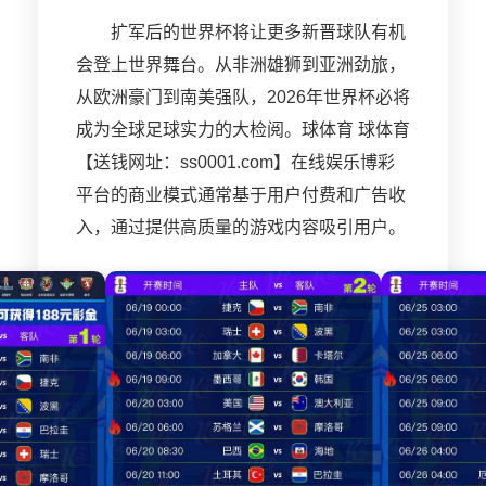
扩军后的世界杯将让更多新晋球队有机
会登上世界舞台。从非洲雄狮到亚洲劲旅，
从欧洲豪门到南美强队，2026年世界杯必将
成为全球足球实力的大检阅。球体育 球体育
【送钱网址：ss0001.com】在线娱乐博彩
平台的商业模式通常基于用户付费和广告收
入，通过提供高质量的游戏内容吸引用户。