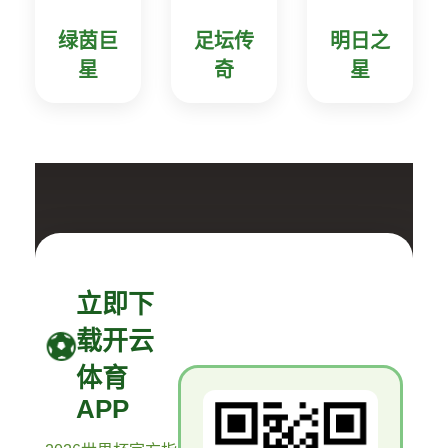
绿茵巨
足坛传
明日之
星
奇
星
立即下
载开云
体育
APP