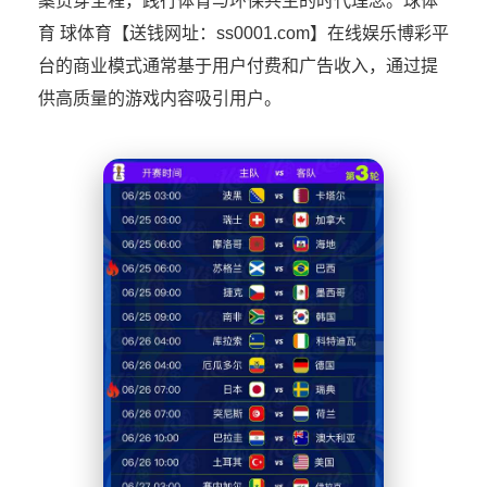
案贯穿全程，践行体育与环保共生的时代理念。球体
育 球体育【送钱网址：ss0001.com】在线娱乐博彩平
台的商业模式通常基于用户付费和广告收入，通过提
供高质量的游戏内容吸引用户。