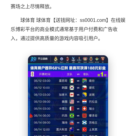
赛场之上尽情释放。
球体育 球体育【送钱网址：ss0001.com】在线娱
乐博彩平台的商业模式通常基于用户付费和广告收
入，通过提供高质量的游戏内容吸引用户。