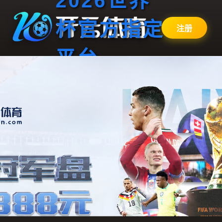
2026世界
杯官方指定
注册
平台