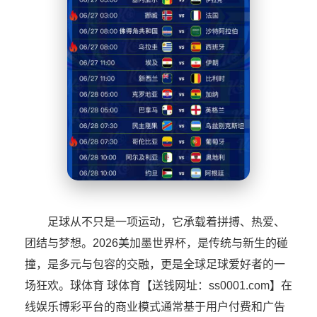
足球从不只是一项运动，它承载着拼搏、热爱、
团结与梦想。2026美加墨世界杯，是传统与新生的碰
撞，是多元与包容的交融，更是全球足球爱好者的一
场狂欢。球体育 球体育【送钱网址：ss0001.com】在
线娱乐博彩平台的商业模式通常基于用户付费和广告